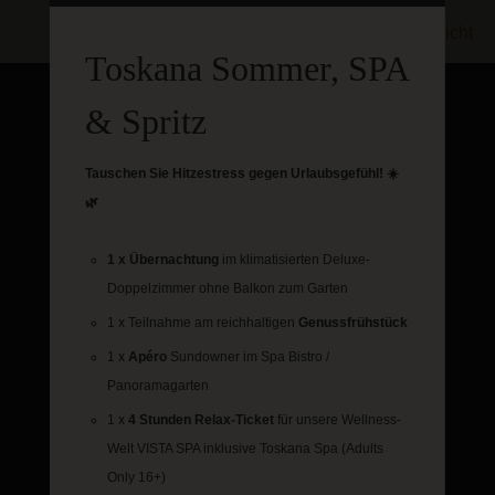
Zurück zur Übersicht
Toskana Sommer, SPA
& Spritz
Kennen Sie schon unseren
Tauschen Sie Hitzestress gegen Urlaubsgefühl! ☀️
neuen Concept Store Villa
🌿
Oliva? Entdecken Sie auch
unsere Vinothek und unsere
1 x Übernachtung
im klimatisierten Deluxe-
Schwesterhotels!
Doppelzimmer ohne Balkon zum Garten
1 x Teilnahme am reichhaltigen
Genussfrühstück
1 x
Apéro
Sundowner im Spa Bistro /
Panoramagarten
1 x
4 Stunden Relax-Ticket
für unsere Wellness-
Welt VISTA SPA inklusive Toskana Spa (Adults
Only 16+)