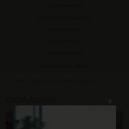
TAGUNG ANFRAGEN
ANGEBOTE & ARRANGEMENTS
GUTSCHEINSHOP
EVENT ANFRAGE
TISCHRESERVIERUNG
Telefon
+49 6224 - 8292-0
HOME
ÜBER UNS
UNSERE HÄUSER
CASA Azzurro
X