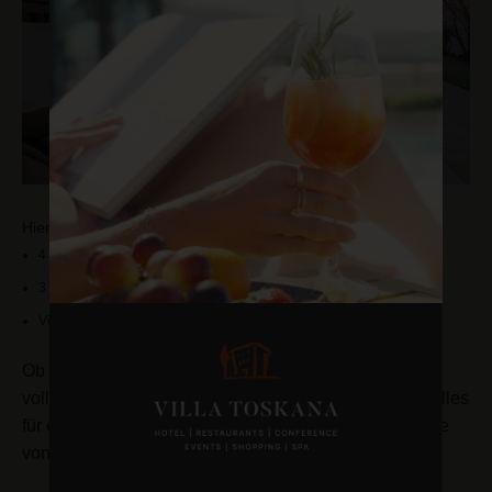
Hier finden Sie:
4 Zimmer der Kategorie Comfort
3 Wohnungen
Villa di Legno mit 4 Schlafzimmern
Ob Langzeitaufenthalt oder Ferienwohnung - Unsere
vollausgestatteten exklusiven Wohneinheiten bieten alles
für einen längeren Aufenthalt. Erleben Sie ein Zuhause
von zuhause.