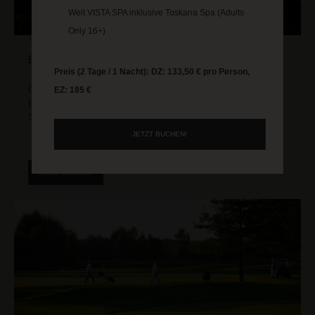
Welt VISTA SPA inklusive Toskana Spa (Adults
Only 16+)
BURGEN & SCHLÖSSER
Preis (2 Tage / 1 Nacht): DZ: 133,50 € pro Person,
Die Rhein-Neckar Region bietet zahlreiche beeindruckende
EZ: 185 €
Burgen & Schlösser, ob die Schlossruine in Heidelberg oder der
Schlossgarten in Schwetzingen - es lohnt sich!
JETZT BUCHEN!
Mehr erfahren