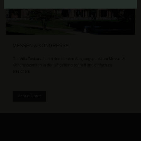
MESSEN & KONGRESSE
Die Villa Toskana bietet den idealen Ausgangspunkt um Messe- &
Kongresszentren in der Umgebung schnell und einfach zu
erreichen.
Mehr erfahren