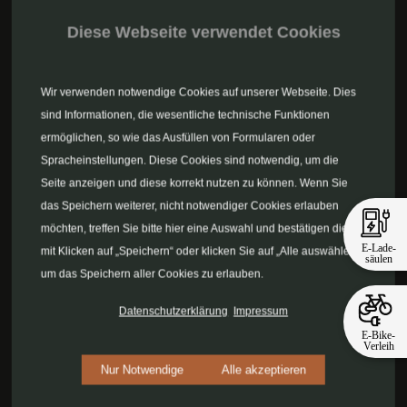
Diese Webseite verwendet Cookies
Wir verwenden notwendige Cookies auf unserer Webseite. Dies
sind Informationen, die wesentliche technische Funktionen
FREIZEIT
ermöglichen, so wie das Ausfüllen von Formularen oder
Wander- und Fahrradtouren durch die idyllische Szenerie des
Spracheinstellungen. Diese Cookies sind notwendig, um die
wunderschönen Odenwaldes sind ein absolutes Highlight in der
Seite anzeigen und diese korrekt nutzen zu können. Wenn Sie
Rhein-Neckar Region.
das Speichern weiterer, nicht notwendiger Cookies erlauben
möchten, treffen Sie bitte hier eine Auswahl und bestätigen diese
E-Lade-
mit Klicken auf „Speichern“ oder klicken Sie auf „Alle auswählen“,
säulen
Mehr erfahren
um das Speichern aller Cookies zu erlauben.
Datenschutzerklärung
Impressum
E-Bike-
Verleih
Nur Notwendige
Alle akzeptieren