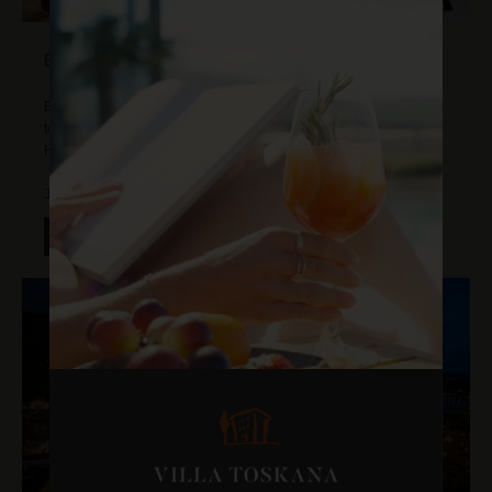
E-BIKE-VERLEIH
Entdecken Sie Heidelberg und Umgebung mühelos mit unseren
topmodernen, hoteleigenen E-Bikes von "
COBOC
-designed in
Heidelberg".
Jetzt anfragen und losradeln.
Mehr erfahren