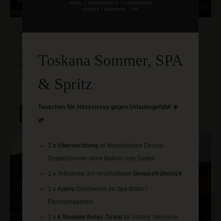
STÄDTETRIP
Toskana Sommer, SPA
Die historische Stadt Heidelberg ist vom Hotel in wenigen Minuten
mit dem Auto oder der Straßenbahn zu erreichen und ist das
Lieblings-Ausflugsziel unserer Hotelgäste.
& Spritz
Tauschen Sie Hitzestress gegen Urlaubsgefühl! ☀️
Mehr erfahren
🌿
1 x Übernachtung
im klimatisierten Deluxe-
Doppelzimmer ohne Balkon zum Garten
1 x Teilnahme am reichhaltigen
Genussfrühstück
1 x
Apéro
Sundowner im Spa Bistro /
Panoramagarten
1 x
4 Stunden Relax-Ticket
für unsere Wellness-