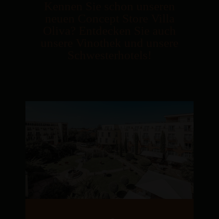
Kennen Sie schon unseren
neuen Concept Store Villa
Oliva? Entdecken Sie auch
unsere Vinothek und unsere
Schwesterhotels!