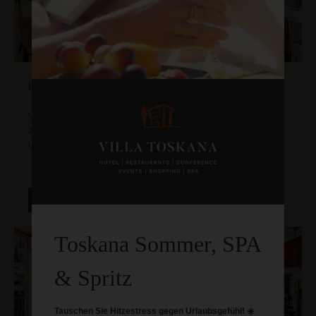
RISTORANTE MEDICI & WINTERGARTEN
Vom reichhaltigen Frühstücksbuffet über Business-Lunch bis hin
zum erstklassigen á la carte Menü, unsere Gerichte werden frisch
und mit viel Sorgfalt für Sie zubereitet.
MEHR ERFAHREN
Toskana Sommer, SPA
& Spritz
Tauschen Sie Hitzestress gegen Urlaubsgefühl! ☀️