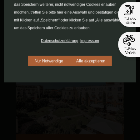
das Speichern weiterer, nicht notwendiger Cookies erlauben
Kennen Sie schon unseren
möchten, treffen Sie bitte hier eine Auswahl und bestätigen diese
neuen Concept Store Villa
E-Lade-
mit Klicken auf „Speichern“ oder klicken Sie auf „Alle auswählen“,
säulen
Oliva? Entdecken Sie auch
um das Speichern aller Cookies zu erlauben.
unsere Vinothek und unsere
Schwesterhotels!
Datenschutzerklärung
Impressum
E-Bike-
Verleih
Nur Notwendige
Alle akzeptieren