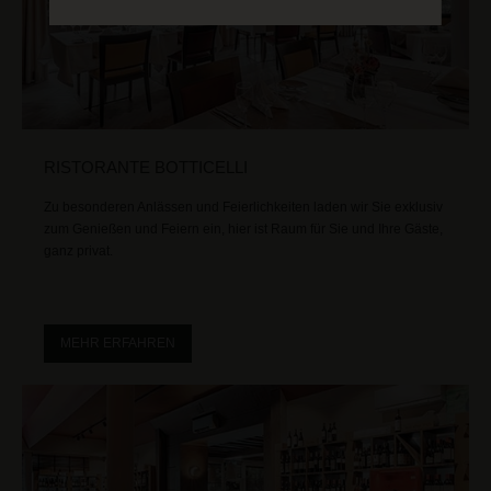
RISTORANTE BOTTICELLI
Zu besonderen Anlässen und Feierlichkeiten laden wir Sie exklusiv
zum Genießen und Feiern ein, hier ist Raum für Sie und Ihre Gäste,
ganz privat.
MEHR ERFAHREN