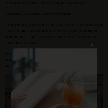
Hotelbar, im Wintergarten und der großzügigen Gartenterrasse.
Eine
TISCHRESERVIERUNG
ist wünschenswert.
Frische Produkte, Kreativität und Liebe zum Detail, sind der perfekte Mix für
unsere moderne Crossoverküche, inspiriert von unseren mediterranen
Nachbarländern. Erlaubt ist was gefällt, vorausgesetzt, es ist ideenreich
und von höchster Qualität.
X
Unser Serviceteam heißt Sie in der warmen Atmosphäre unserer
Restaurants herzlich willkommen und verwöhnt Sie mit meisterhaft
zubereiteten Gerichten.