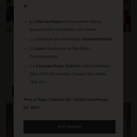
🌿
1 x Übernachtung
im klimatisierten Deluxe-
Doppelzimmer ohne Balkon zum Garten
1 x Teilnahme am reichhaltigen
Genussfrühstück
LORENZOS BAR & SOMMERTERRASSE
1 x
Apéro
Sundowner im Spa Bistro /
Hier trifft man sich tagsüber zu einem cremigen Cappuccino oder
Panoramagarten
am Abend auf einen Cocktail. Unsere Lounge oder Terrasse lädt
Sie zu genussvollen Momenten ein.
1 x
4 Stunden Relax-Ticket
für unsere Wellness-
Welt VISTA SPA inklusive Toskana Spa (Adults
Only 16+)
MEHR ERFAHREN
Preis (2 Tage / 1 Nacht): DZ: 133,50 € pro Person,
EZ: 185 €
JETZT BUCHEN!