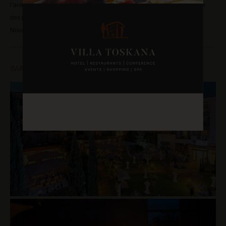
l’animation, la décoration au programme-cadre, en passant par le choix
des plats et des boissons.
Nous sommes votre seul et unique fournisseur.
IMAGES