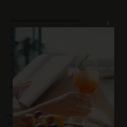
:
Évènements d’équipe extérieurs et intérieurs
X
Soirée gala à la salle des fêtes Toskana
Fête estivale avec BBQ aux jardins
Fête d’anniversaire ou d’entreprise au Ristorante Botticelli
Bilan annuel ou inauguration annuelle, conférence et soirée à la
Casa Piazza
Get-together avec les dégustations de vin à la Villa di Vino
Réception ou cérémonie officielle à LaSala
Réunion de réseau au jardin d’hiver
Show & expérience insolite dans la Villa Toskana
C’est avec plaisir que nous vous offrons un concept individuel, avec un
« paquet sérénité » sur demande. De la planification des locaux à