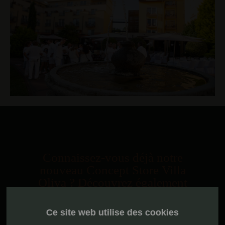
Connaissez-vous déjà notre
nouveau Concept Store Villa
Oliva ? Découvrez également
notre vinothèque et notre hôtels
affilié !
Ce site web utilise des cookies